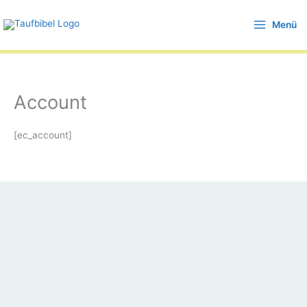
Zum
Menü
Inhalt
springen
Account
[ec_account]